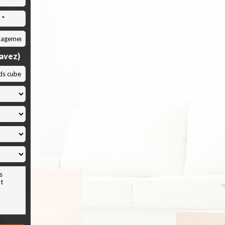
savez)