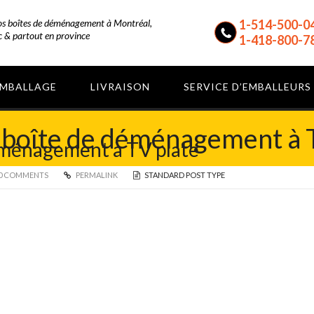
vos boîtes de déménagement à Montréal,
1-514-500-0
 & partout en province
1-418-800-7
EMBALLAGE
LIVRAISON
SERVICE D’EMBALLEURS
 boîte de déménagement à 
éménagement à TV plate
0 COMMENTS
PERMALINK
STANDARD POST TYPE