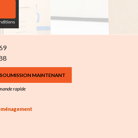
nditions
69
88
 SOUMISSION MAINTENANT
mmande rapide
 déménagement