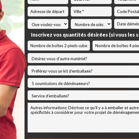
Code
Postal
*
MM
slash
Inscrivez vos quantités désirées (si vous les 
JJ
slash
AAAA