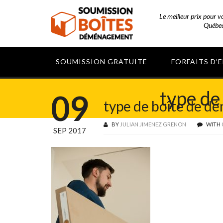
Le meilleur prix pour 
Québec
SOUMISSION GRATUITE
FORFAITS D’
type de
09
type de boîte de d
BY
JULIAN JIMENEZ GRENON
WITH
SEP 2017