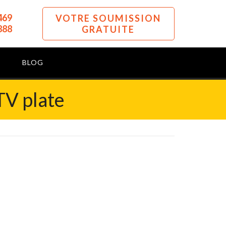
469
VOTRE SOUMISSION
888
GRATUITE
BLOG
TV plate