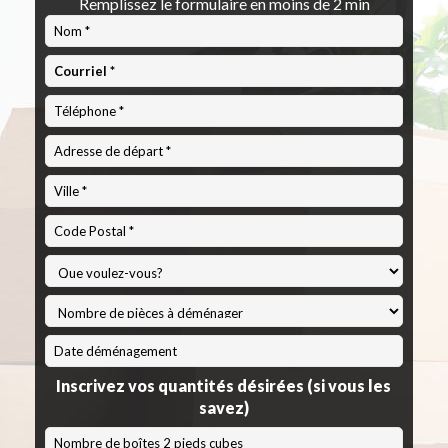
Remplissez le formulaire en moins de 2 min
Code
Postal
*
MM
slash
Inscrivez vos quantités désirées (si vous les
JJ
savez)
slash