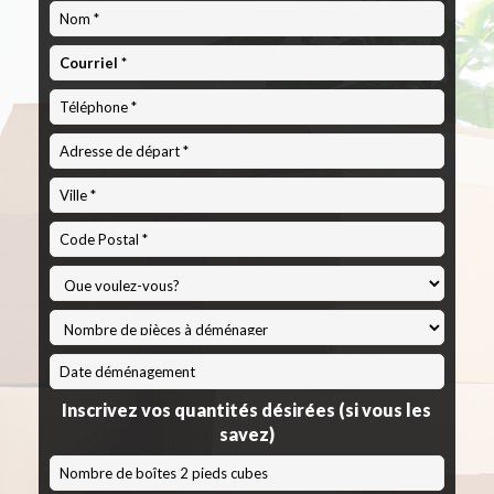
Code
Postal
*
MM
slash
Inscrivez vos quantités désirées (si vous les
JJ
savez)
slash
AAAA