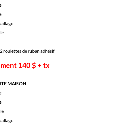
e
e
ballage
le
 2 roulettes de ruban adhésif
ment 140 $ + tx
ITE MAISON
e
e
le
ballage