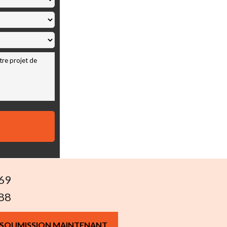
69
88
 SOUMISSION MAINTENANT