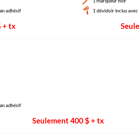
1 marqueur noir
ban adhésif
1 dévidoir inclus avec
 + tx
Seule
ban adhésif
Seulement 400 $ + tx