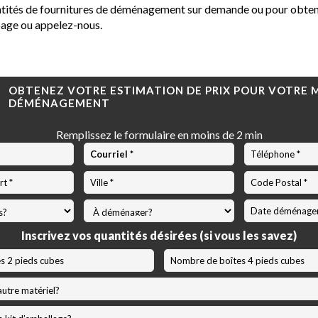
ntités de fournitures de déménagement sur demande ou pour obtenir
page ou appelez-nous.
OBTENEZ VOTRE ESTIMATION DE PRIX POUR VOTRE 
DÉMÉNAGEMENT
Remplissez le formulaire en moins de 2 min
Code
Postal
*
MM
slash
Inscrivez vos quantités désirées (si vous les savez)
JJ
slash
AAAA