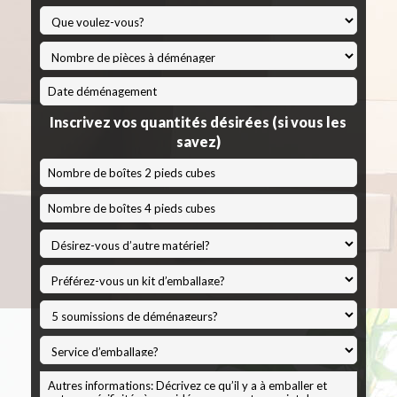
*
MM
slash
Inscrivez vos quantités désirées (si vous les
JJ
savez)
slash
AAAA