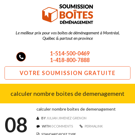
Le meilleur prix pour vos boîtes de déménagement à Montréal,
Québec & partout en province
1-514-500-0469
1-418-800-7888
VOTRE SOUMISSION GRATUITE
calculer nombre boites de demenagement
calculer nombre boites de demenagement
08
BY
JULIAN JIMENEZ GRENON
WITH
0 COMMENTS
PERMALINK
STANDARD POST TYPE