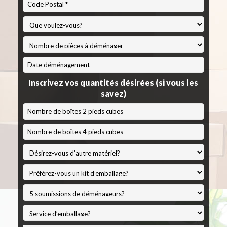
Code
Postal
*
MM
slash
Inscrivez vos quantités désirées (si vous les
JJ
savez)
slash
AAAA