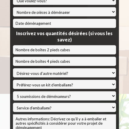
*
MM
slash
Inscrivez vos quantités désirées (si vous les
JJ
savez)
slash
AAAA