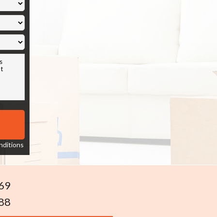
nditions
69
88