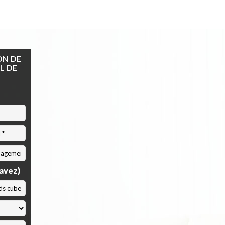
ON DE
L DE
savez)