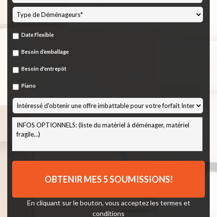
MM
slash
JJ
Date Flexible
slash
AAAA
Besoin d’emballage
Besoin d'entrepôt
Piano
En cliquant sur le bouton, vous acceptez les
termes et
conditions