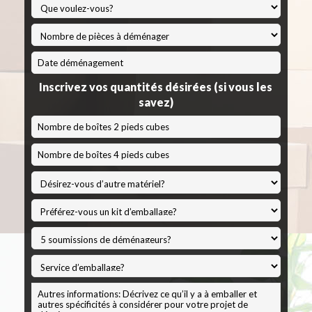
*
MM
slash
Inscrivez vos quantités désirées (si vous les
JJ
savez)
slash
AAAA